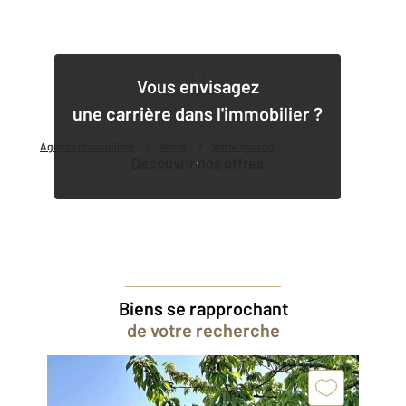
1
Vous envisagez
une carrière dans l'immobilier ?
Agence immobilière
Vente
Vente maison
Découvrir nos offres
Biens se rapprochant
de votre recherche