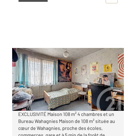
WAHAGNIES 59
2
114,60 m
, 5 pièces
Ref : 390
Maison à vendre
149 900 €
Visiter le site dédié
EXCLUSIVITÉ Maison 108 m² 4 chambres et un
Bureau Wahagnies Maison de 108 m² située au
cœur de Wahagnies, proche des écoles,
commerces, gare et à 5 min de la forêt de