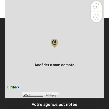
+
-
Parlons de vous, parlons biens
Votre compte :
Accéder à mon compte
500 m
©
Mappy
Votre agence est notée