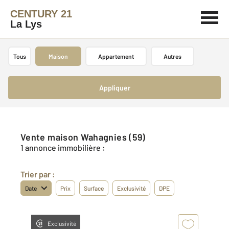
CENTURY 21
La Lys
Tous
Maison
Appartement
Autres
Appliquer
Vente maison Wahagnies (59)
1 annonce immobilière :
Trier par :
Date
Prix
Surface
Exclusivité
DPE
Exclusivité