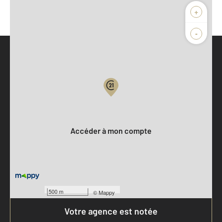
+
-
Parlons de vous, parlons biens
Votre compte :
Accéder à mon compte
500 m
©
Mappy
Votre agence est notée