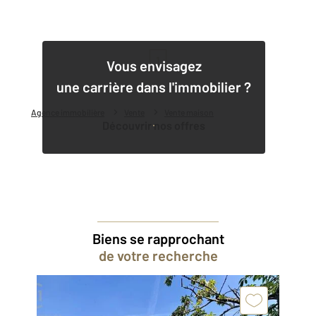
1
Vous envisagez
une carrière dans l'immobilier ?
Agence immobilière
Vente
Vente maison
Découvrir nos offres
Biens se rapprochant
de votre recherche