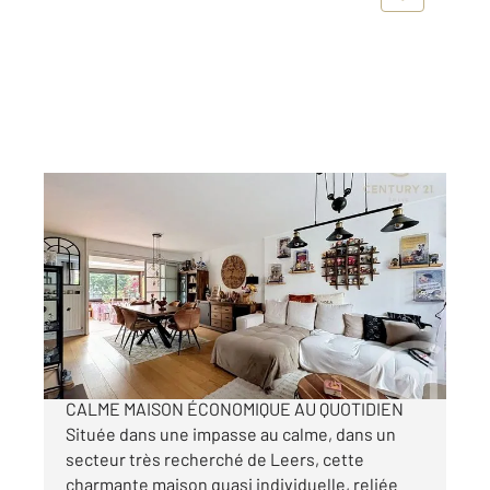
LEERS 59
2
113,64 m
, 6 pièces
Ref : 463
Maison à vendre
341 000 €
MAISON LEERS 3/4 CHAMBRES SECTEUR
CALME MAISON ÉCONOMIQUE AU QUOTIDIEN
Située dans une impasse au calme, dans un
secteur très recherché de Leers, cette
charmante maison quasi individuelle, reliée