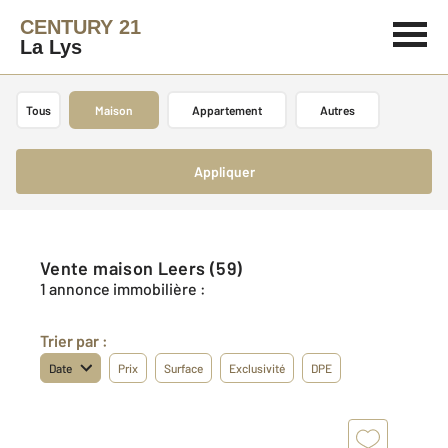
CENTURY 21
La Lys
Tous
Maison
Appartement
Autres
Appliquer
Vente maison Leers (59)
1 annonce immobilière :
Trier par :
Date
Prix
Surface
Exclusivité
DPE