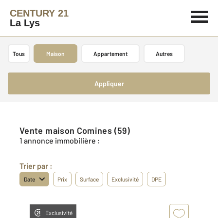
CENTURY 21
La Lys
Tous
Maison
Appartement
Autres
Appliquer
Vente maison Comines (59)
1 annonce immobilière :
Trier par :
Date
Prix
Surface
Exclusivité
DPE
Exclusivité