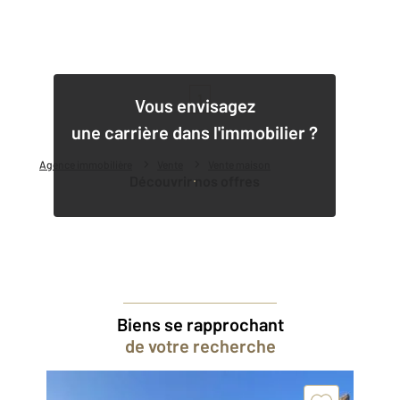
1
Vous envisagez
une carrière dans l'immobilier ?
Agence immobilière
Vente
Vente maison
Découvrir nos offres
Biens se rapprochant
de votre recherche