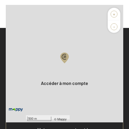
+
-
Parlons de vous, parlons biens
Votre compte :
Accéder à mon compte
500 m
©
Mappy