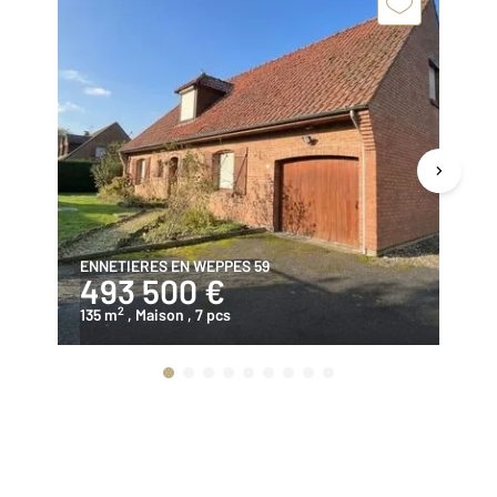
ENNETIERES EN WEPPES 59
PR
493 500 €
2
2
135 m
, Maison
, 7 pcs
10