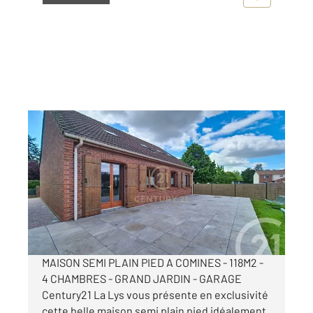
COMINES 59
2
118,80 m
, 5 pièces
Ref : 104
Maison à vendre
399 000 €
Visiter le site dédié
MAISON SEMI PLAIN PIED A COMINES - 118M2 -
4 CHAMBRES - GRAND JARDIN - GARAGE
Century21 La Lys vous présente en exclusivité
cette belle maison semi plain pied idéalement