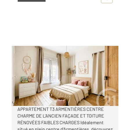
ARMENTIERES 59
2
107 m
, 4 pièces
Ref : 451
Appartement à vendre
221 700 €
Visiter le site dédié
APPARTEMENT T3 ARMENTIÈRES CENTRE
CHARME DE L'ANCIEN FAÇADE ET TOITURE
RÉNOVÉES FAIBLES CHARGES Idéalement
situé en plein centre d'Armentières, découvrez