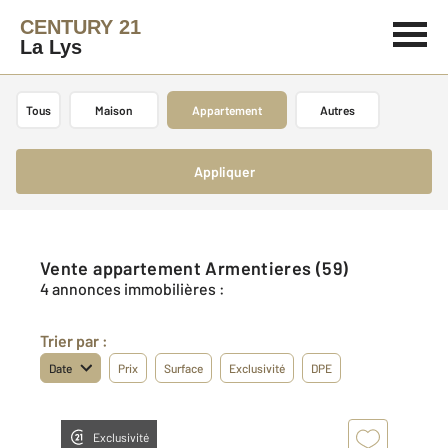
CENTURY 21
La Lys
Tous
Maison
Appartement
Autres
Appliquer
Vente appartement Armentieres (59)
4 annonces immobilières :
Trier par :
Date
Prix
Surface
Exclusivité
DPE
Exclusivité