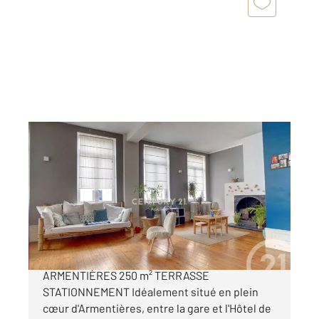
ARMENTIERES 59
2
250 m
, 8 pièces
Ref : 433
Appartement F6 à vendre
299 000 €
APPARTEMENT DUPLEX CENTRE-VILLE
ARMENTIÈRES 250 m² TERRASSE
STATIONNEMENT Idéalement situé en plein
cœur d'Armentières, entre la gare et l'Hôtel de