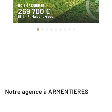
BOIS GRENIER 59
LA
269 700 €
2
2
88,1 m
, Maison
, 4 pcs
89
Notre agence à ARMENTIERES